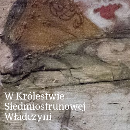
W Królestwie
Siedmiostrunowej
Władczyni