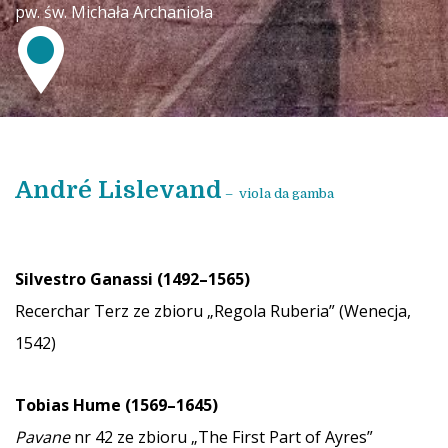
pw. św. Michała Archanioła
André Lislevand
–
viola da gamba
Silvestro Ganassi (1492–1565)
Recerchar Terz ze zbioru „Regola Ruberia” (Wenecja,
1542)
Tobias Hume (1569–1645)
Pavane
nr 42 ze zbioru „The First Part of Ayres”