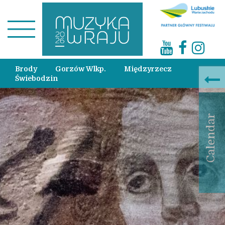
Brody
Gorzów Wlkp.
Międzyrzecz
Świebodzin
Calendar