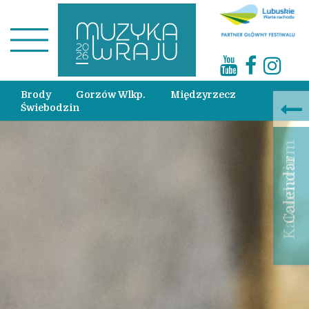
Brody
Gorzów Wlkp.
Międzyrzecz
Świebodzin
Calendar