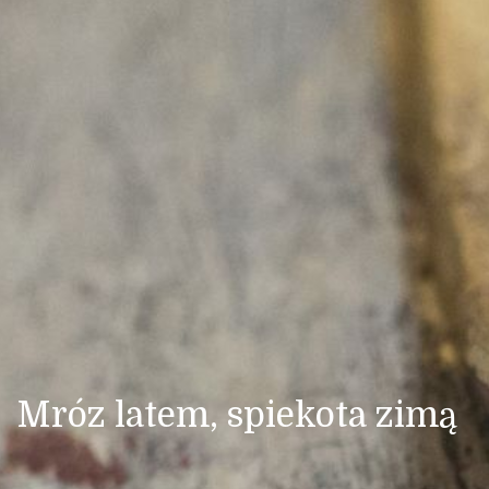
Mróz latem, spiekota zimą