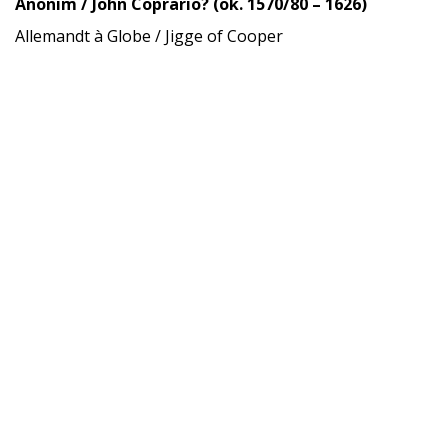
Anonim / John Coprario? (ok. 1570/80 – 1626)
Allemandt à Globe / Jigge of Cooper
Flandricum:
Nicolas [de] Rans ( przed 1548 – ?)
Branles
Partnerzy