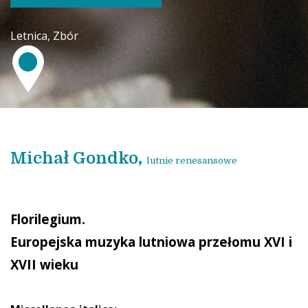
Letnica, Zbór
Michał Gondko,
lutnie renesansowe
Florilegium.
Europejska muzyka lutniowa przełomu XVI i
XVII wieku