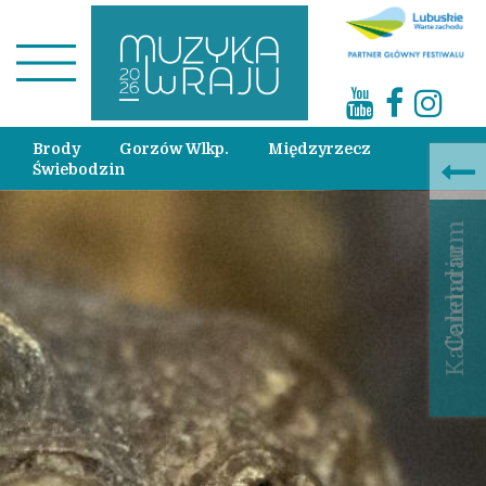
Brody
Gorzów Wlkp.
Międzyrzecz
Świebodzin
Calendar