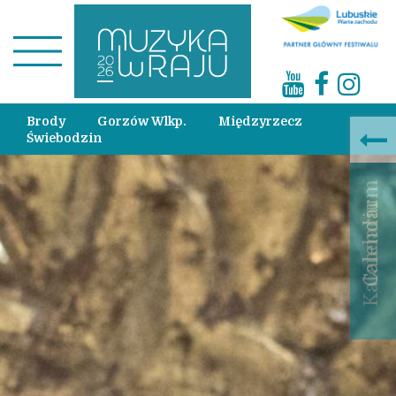
Brody
Gorzów Wlkp.
Międzyrzecz
Świebodzin
Calendar