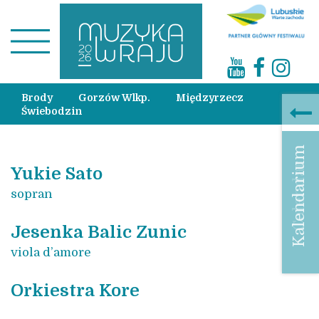
Brody
Gorzów Wlkp.
Międzyrzecz
Świebodzin
Kalendarium
Calendar
Yukie Sato
sopran
Jesenka Balic Zunic
viola d’amore
Orkiestra Kore