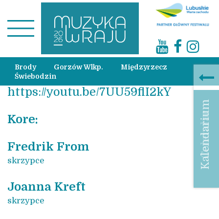
Brody
Gorzów Wlkp.
Międzyrzecz
Świebodzin
https://youtu.be/7UU59flI2kY
Kalendarium
Calendar
Kore
:
Fredrik From
skrzypce
Joanna Kreft
skrzypce