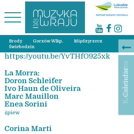
Brody
Gorzów Wlkp.
Międzyrzecz
Świebodzin
https://youtu.be/YvTHfO925xk
Calendar
La Morra
:
Doron Schleifer
Ivo Haun de Oliveira
Marc Mauillon
Enea Sorini
śpiew
Corina Marti