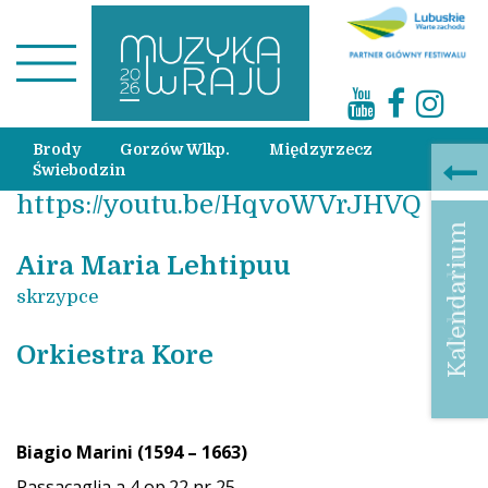
Brody
Gorzów Wlkp.
Międzyrzecz
Świebodzin
https://youtu.be/HqvoWVrJHVQ
Kalendarium
Calendar
Aira Maria Lehtipuu
skrzypce
Orkiestra Kore
Biagio Marini (1594 – 1663)
Passacaglia a 4 op.22 nr 25