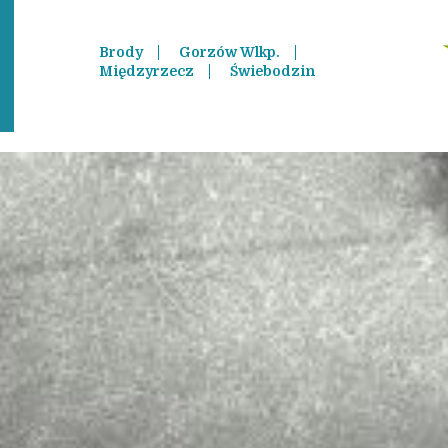
Brody
Gorzów Wlkp.
Międzyrzecz
Świebodzin