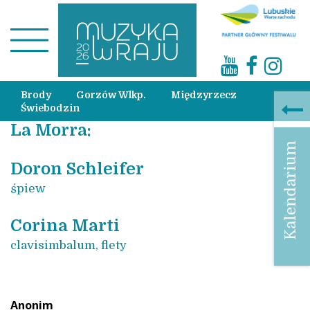
Brody
Gorzów Wlkp.
Międzyrzecz
Świebodzin
La Morra:
Kalendarium
Calendar
Doron Schleifer
śpiew
Corina Marti
clavisimbalum, flety
Anonim